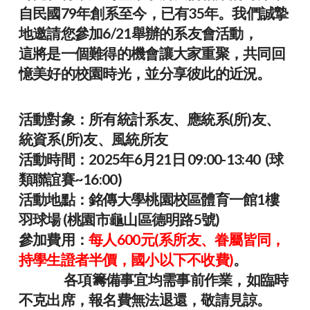
自民國79年創系至今，已有35年。我們誠摯
地邀請您參加6/21舉辦的系友會活動，
這將是一個難得的機會讓大家重聚，共同回
憶美好的校園時光，並分享彼此的近況。
活動對象：所有統計系友、應統系(所)友、
統資系(所)友、風統所友
活動時間：2025年6月21日 09:00-13:40 (球
類聯誼賽~16:00)
活動地點：銘傳大學桃園校區體育一館1樓
羽球場 (桃園市龜山區德明路5號)
參加費用：
每人600元(系所友、眷屬皆同，
持學生證者半價，國小以下不收費)
。
各項籌備事宜均需事前作業，如臨時
不克出席，報名費無法退還，敬請見諒。