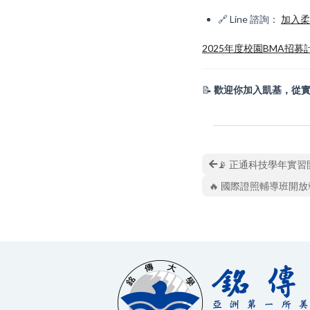
🔗 Line 諮詢：
加入柔安
2025年度校園BMA招募
📝
歡迎你加入凱基，從
📡 正通科技學年實習
🔥 國際證照輔導班開放