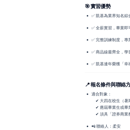
🎯
實習優勢
✅ 凱基為業界知名
✅ 全薪實習，畢業即
✅ 完整訓練制度，專
✅ 商品線最齊全，
✅ 凱基連年榮獲「
📍
報名條件與聯絡
適合對象：
✔ 大四在校生（暑
✔ 應屆畢業生或畢
✔ 須具「證券商業
📲 聯絡人：柔安