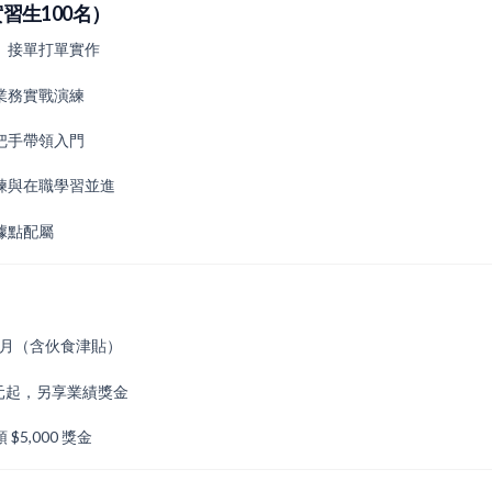
習生100名）
、接單打單實作
業務實戰演練
把手帶領入門
練與在職學習並進
據點配屬
0 / 月（含伙食津貼）
0 元起，另享業績獎金
$5,000 獎金