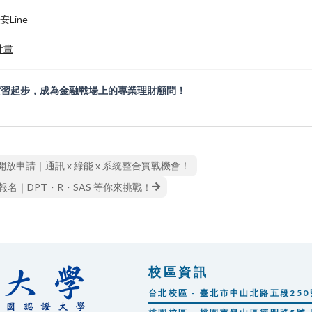
Line
計畫
實習起步，成為金融戰場上的專業理財顧問！
開放申請｜通訊 x 綠能 x 系統整合實戰機會！
報名｜DPT・R・SAS 等你來挑戰！
校區資訊
台北校區 - 臺北市中山北路五段250號 |