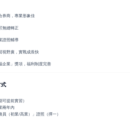
綜合券商，專業形象佳
可無縫轉正
業證照輔導
學習視野廣，實戰成長快
幸福企業」獎項，福利制度完善
方式
期可提前實習）
業兩年內
務員（初業/高業）」證照（擇一）