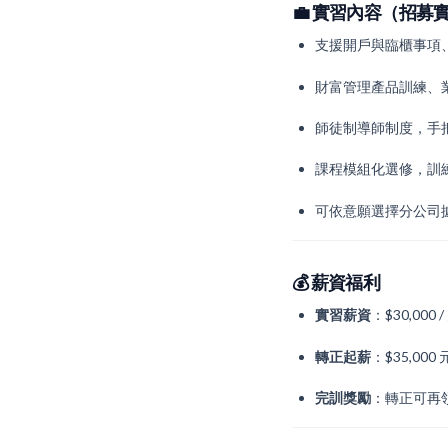
💼
實習內容（招募實
支援開戶與臨櫃事項
財富管理產品訓練、
師徒制導師制度，手
課程模組化選修，訓
可依意願選擇分公司
💰
薪資福利
實習薪資
：$30,00
轉正起薪
：$35,00
完訓獎勵
：轉正可再領 