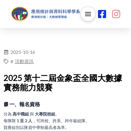
2025-10-16
#
活動資訊
2025 第十二屆金象盃全國大數據
實務能力競賽
📘 一、報名資格
分為
高中職組
與
大專院校組
。
每隊限
1 至 2 人
，可跨校、跨系、跨年級組隊。
競賽組別以隊員中學制最高者為準。